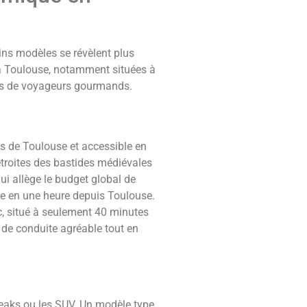
ins modèles se révèlent plus
n à Toulouse, notamment situées à
ils de voyageurs gourmands.
es de Toulouse et accessible en
étroites des bastides médiévales
i allège le budget global de
le en une heure depuis Toulouse.
c, situé à seulement 40 minutes
e de conduite agréable tout en
eaks ou les SUV. Un modèle type