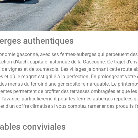
berges authentiques
ronomie gasconne, avec ses fermes-auberges qui perpétuent des 
irection d’Auch, capitale historique de la Gascogne. Ce trajet d’e
e vignes et de tournesols. Les villages jalonnant cette route a
s et où le magret est grillé à la perfection. En prolongeant votr
es menus du terroir d’une générosité remarquable. Le printemps
mentes permettent de profiter des terrasses ombragées et que les
s à l’avance, particulièrement pour les fermes-auberges réputées q
r d’un coffre climatisé si vous comptez ramener des produits fr
tables conviviales