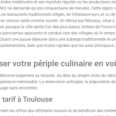
astides médiévales et ses marchés réputés où les producteurs l
te A62 ne demande qu’une cinquantaine de minutes. Cette région 
 Les restaurants traditionnels d’Agen, de Villeneuve-sur-Lot ou 
 en version salée comme sucrée. Un détour par Moissac, situé à
puisque la ville abrite l’un des plus beaux cloîtres de France 
 des panoramas apaisants et conduit vers des villages où le tem
ncluant une pause déjeuner dans une auberge traditionnelle et u
partementales, bien que moins rapides que les axes principaux, 
er votre périple culinaire en vo
itionne largement sa réussite. Au-delà du simple choix du véhic
périence mémorable. La réservation anticipée, la préparation de
voyage sans encombre.
 tarif à Toulouse
ent les offres des différents loueurs et de bénéficier des meille