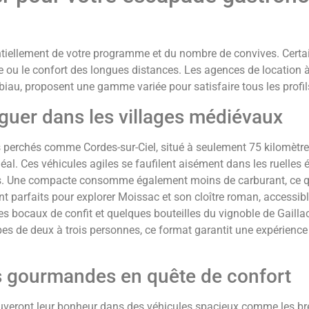
sentiellement de votre programme et du nombre de convives. Certa
ine ou le confort des longues distances. Les agences de locatio
biau, proposent une gamme variée pour satisfaire tous les prof
guer dans les villages médiévaux
es perchés comme Cordes-sur-Ciel, situé à seulement 75 kilomètr
éal. Ces véhicules agiles se faufilent aisément dans les ruelles 
nels. Une compacte consomme également moins de carburant, ce qu
 parfaits pour explorer Moissac et son cloître roman, accessib
 bocaux de confit et quelques bouteilles du vignoble de Gailla
oupes de deux à trois personnes, ce format garantit une expérienc
es gourmandes en quête de confort
ouveront leur bonheur dans des véhicules spacieux comme les br