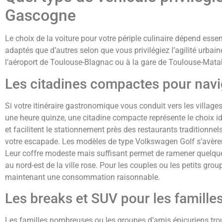
Gascogne
Le choix de la voiture pour votre périple culinaire dépend es
adaptés que d’autres selon que vous privilégiez l’agilité urba
l’aéroport de Toulouse-Blagnac ou à la gare de Toulouse-Mata
Les citadines compactes pour navi
Si votre itinéraire gastronomique vous conduit vers les villag
une heure quinze, une citadine compacte représente le choix id
et facilitent le stationnement près des restaurants tradition
votre escapade. Les modèles de type Volkswagen Golf s’avèrent
Leur coffre modeste mais suffisant permet de ramener quelques
au nord-est de la ville rose. Pour les couples ou les petits gr
maintenant une consommation raisonnable.
Les breaks et SUV pour les famill
Les familles nombreuses ou les groupes d’amis épicuriens tr