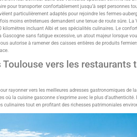
re pour transporter confortablement jusqu’à sept personnes tou
lent particulièrement adaptés pour rejoindre les fermes-auberg
arfois moins entretenues demandent une tenue de route sûre. La
kilomètres incluant Albi et ses spécialités culinaires. Le confo
a Gascogne sans fatigue excessive, un atout majeur lorsque vou
us autorise à ramener des caisses entières de produits fermie
ace.
s Toulouse vers les restaurants t
pour rayonner vers les meilleures adresses gastronomiques de la 
res où la cuisine gasconne s’exprime avec le plus d’authenticité. 
s culinaires tout en profitant des richesses patrimoniales envir